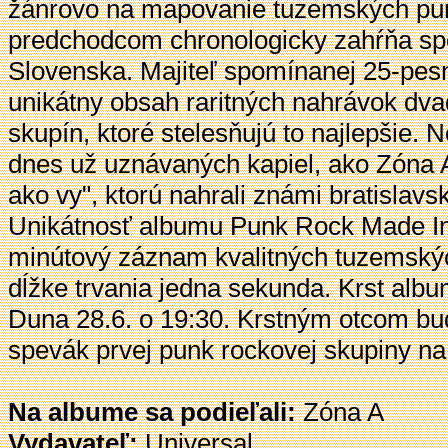
žánrovo na mapovanie tuzemských pun
predchodcom chronologicky zahŕňa spo
Slovenska. Majiteľ spomínanej 25-pesn
unikátny obsah raritných nahrávok dv
skupín, ktoré stelesňujú to najlepšie. N
dnes už uznávaných kapiel, ako Zóna A
ako vy", ktorú nahrali známi bratislavs
Unikátnosť albumu Punk Rock Made In 
minútový záznam kvalitných tuzemský
dĺžke trvania jedna sekunda. Krst albu
Duna 28.6. o 19:30. Krstným otcom bude
spevák prvej punk rockovej skupiny na
Na albume sa podieľali:
Zóna A
Vydavateľ:
Universal