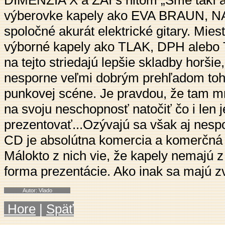
DIMENZIA X a ZAI s hitom „Sme takí ak
výberovke kapely ako EVA BRAUN, NA
spoločné akurát elektrické gitary. Mie
výborné kapely ako TLAK, DPH alebo 
na tejto striedajú lepšie skladby horšie
nesporne veľmi dobrým prehľadom toh
punkovej scéne. Je pravdou, že tam m
na svoju neschopnosť natočiť čo i len
prezentovať...Ozývajú sa však aj nespo
CD je absolútna komercia a komerčná 
Málokto z nich vie, že kapely nemajú z 
forma prezentácie. Ako inak sa majú zvi
Autor
:
Vlado
Hore
|
Späť