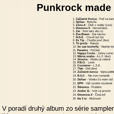
Punkrock made 
1.
Začiatok Konca
- Poď sa bavi
2.
Sitňan
- Bohyňa
3.
Zóna A
- Útek z reality (Live)
4.
Dimenza X
- Herostratos
5.
Zai
- Sme taký ako vy
6.
Eva Braun
- Kat názoru
7.
N.D.E
. - Chceš byť iný
8.
Ex Tip
- Choďte preč (live)
9.
Tri groše
- Rakety
10.
So sad butterfly
- Niekde in
11.
Paradox
- Počítač
12.
Happy Cocks
- Johny come
13.
Márna snaha
- A.L.F. (live)
14.
Strecha
- Všetko je zelené
15.
P.B.O.
- Lenin
16.
Container
- L.S.D.
17.
Tlak
- Deti (live)
18.
Začiatok konca
- Vojna polit
19.
B.S.C
. - Nie som romantik
20.
Sitňan
- Všetko čo mám rád
21.
DPH
- Váš systém myslenia
22.
Šibenica
- Problém
23.
Atelier 11
- Vráť sa prosím
24.
Dimenzia X
- Čistá lož
25.
Na 3 to
- Možnosti
V poradí druhý album zo série sample