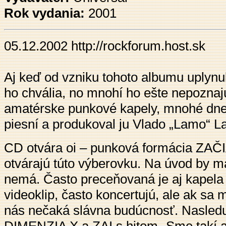
Rok vydania:
2001
05.12.2002
http://rockforum.host.sk
Aj keď od vzniku tohoto albumu uplynul
ho chvália, no mnohí ho ešte nepoznaj
amatérske punkové kapely, mnohé dne
piesní a produkoval ju Vlado „Lamo“ 
CD otvára oi – punková formácia ZAČ
otvárajú túto výberovku. Na úvod by mal 
nemá. Často preceňovaná je aj kapela
videoklip, často koncertujú, ale ak s
nás nečaká slávna budúcnosť. Nasledu