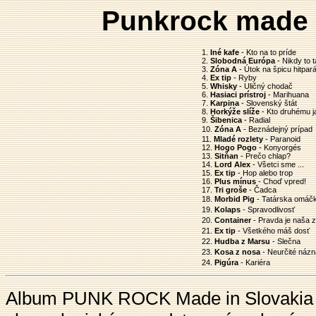
Punkrock made 
1.
Iné kafe
- Kto na to príde
2.
Slobodná Európa
- Nikdy to 
3.
Zóna A
- Útok na špicu hitpar
4.
Ex tip
- Ryby
5.
Whisky
- Uličný chodač
6.
Hasiaci prístroj
- Marihuana
7.
Karpina
- Slovenský štát
8.
Horkýže slíže
- Kto druhému 
9.
Šibenica
- Radial
10.
Zóna A
- Beznádejný prípad
11.
Mladé rozlety
- Paranoid
12.
Hogo Pogo
- Konyorgés
13.
Sitňan
- Prečo chlap?
14.
Lord Alex
- Všetci sme ...
15.
Ex tip
- Hop alebo trop
16.
Plus mínus
- Choď vpred!
17.
Tri groše
- Čadca
18.
Morbid Pig
- Tatárska omáč
19.
Kolaps
- Spravodlivosť
20.
Container
- Pravda je naša 
21.
Ex tip
- Všetkého máš dosť
22.
Hudba z Marsu
- Slečna
23.
Kosa z nosa
- Neurčité názn
24.
Pigúra
- Kariéra
Album PUNK ROCK Made in Slovakia 