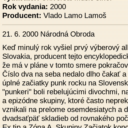
Rok vydania:
2000
Producent:
Vlado Lamo Lamoš
21. 6. 2000
Národná Obroda
Keď minulý rok vyšiel prvý výberový 
Slovakia, producent tejto encyklopedic
že má v pláne v tomto smere pokračov
Číslo dva na seba nedalo dlho čakať a 
úplné začiatky punk rocku na Slovensk
"punkeri" boli rebelujúcimi divochmi,
a epizódne skupiny, ktoré často neprekro
vznikali na prelome osemdesiatych a 
dvadsaťpäť skladieb od rovnakého počt
Ex tip a Zóna A. Skupiny Začiatok kon