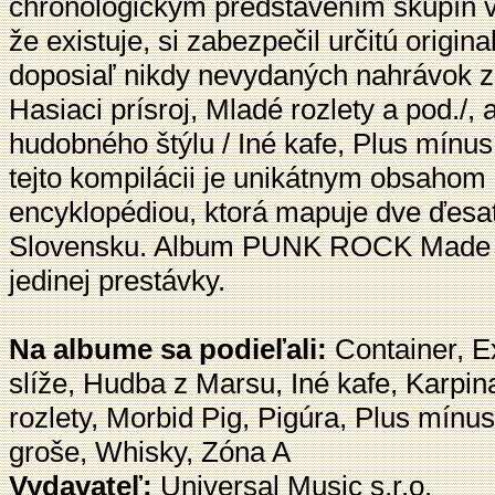
chronologickým predstavením skupín v
že existuje, si zabezpečil určitú origin
doposiaľ nikdy nevydaných nahrávok z
Hasiaci prísroj, Mladé rozlety a pod./
hudobného štýlu / Iné kafe, Plus mínus
tejto kompilácii je unikátnym obsahom
encyklopédiou, ktorá mapuje dve ďesa
Slovensku. Album PUNK ROCK Made in 
jedinej prestávky.
Na albume sa podieľali:
Container, Ex
slíže, Hudba z Marsu, Iné kafe, Karpin
rozlety, Morbid Pig, Pigúra, Plus mínu
groše, Whisky, Zóna A
Vydavateľ:
Universal Music s.r.o.