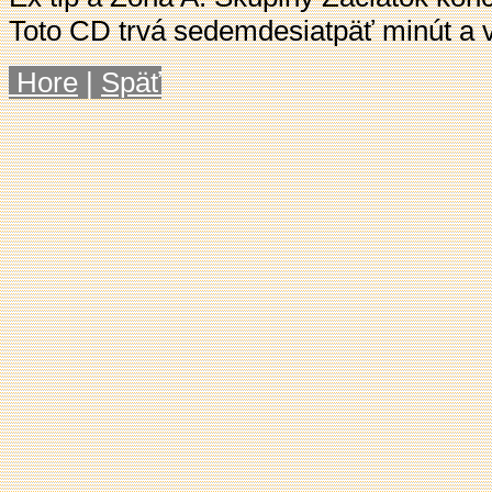
Toto CD trvá sedemdesiatpäť minút a v
Hore
|
Späť