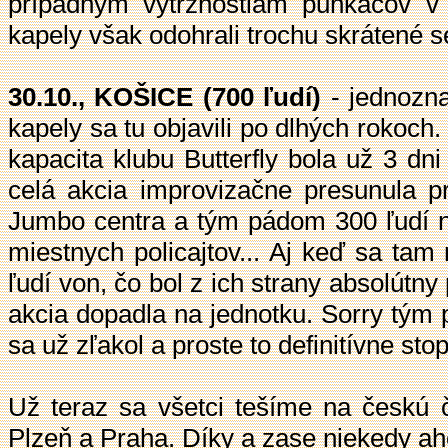
prípadným výtržnostiam punkáčov v
kapely však odohrali trochu skrátené s
30.10., KOŠICE (700 ľudí)
- jednozna
kapely sa tu objavili po dlhých rokoc
kapacita klubu Butterfly bola už 3 dn
celá akcia improvizačne presunula pr
Jumbo centra a tým pádom 300 ľudí ne
miestnych policajtov... Aj keď sa tam
ľudí von, čo bol z ich strany absolútny
akcia dopadla na jednotku. Sorry tým p
sa už zľakol a proste to definitívne sto
Už teraz sa všetci tešíme na českú 
Plzeň a Praha. Díky a zase niekedy ah