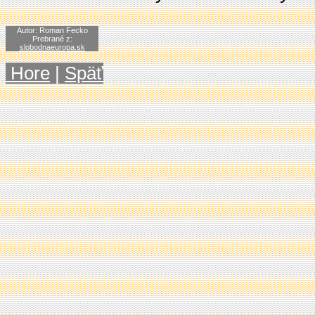
Autor
:
Roman Fecko
Prebrané z:
slobodnaeuropa.sk
Hore
|
Späť