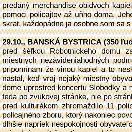
predaný merchandise obidvoch kapiel.
pomoci policajtov až uňho doma. Jeho
skrat, každopádne ja osobne som sa s 
29.10., BANSKÁ BYSTRICA (350 ľud
pred šéfkou Robotníckeho domu za
miestnych nezávideniahodných podmi
pripomínam že vinou kapiel a to nes
nastal, keď vraj nejaký miestny obyva
dome uprostred koncertu Slobodky a n
teda po zvukovej stránke, nie po strá
pred kulturákom zhromaždilo 11 polic
policajného zboru, ktorý nakoniec povo
dlhšie napriek nespokojnosti obyvateľ