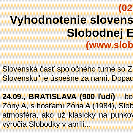
(02
Vyhodnotenie slovens
Slobodnej 
(www.slob
Slovenská časť spoločného turné so Z
Slovensku" je úspešne za nami. Dopadl
24.09., BRATISLAVA (900 ľudí)
- bol
Zóny A, s hosťami Zóna A (1984), Slob
atmosféra, ako už klasicky na punko
výročia Slobodky v apríli...