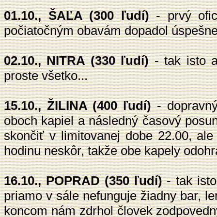
01.10., ŠAĽA (300 ľudí)
- prvý ofic
počiatočným obavám dopadol úspešne 
02.10., NITRA (330 ľudí)
- tak isto 
proste všetko...
15.10., ŽILINA (400 ľudí)
- dopravný
oboch kapiel a následný časový posun
skončiť v limitovanej dobe 22.00, ale
hodinu neskôr, takže obe kapely odohral
16.10., POPRAD (350 ľudí)
- tak ist
priamo v sále nefunguje žiadny bar, l
koncom nám zdrhol človek zodpovedný 