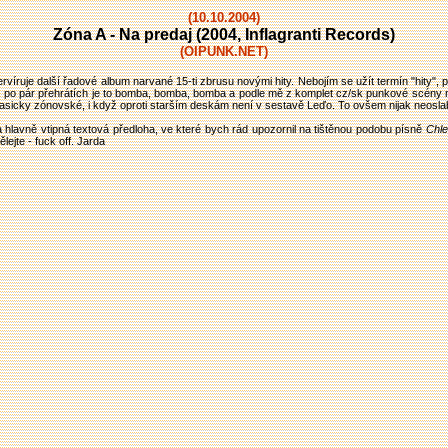
(10.10.2004)
Zóna A - Na predaj (2004, Inflagranti Records)
(OIPUNK.NET)
víruje další řadové album narvané 15-ti zbrusu novými hity. Nebojím se užít termín "hity", 
 po pár přehrátích je to bomba, bomba, bomba a podle mě z komplet cz/sk punkové scény nej
sicky zónovské, i když oproti starším deskám není v sestavě Leďo. To ovšem nijak neoslabuje,
 a hlavně vtipná textová předloha, ve které bych rád upozornil na tištěnou podobu písně
Chl
lejte - fuck off.
Jarda