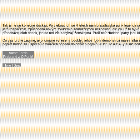
Tak jsme se konečně dočkali. Po vlekoucích se 4 letech nám bratislavská punk legenda ser
jistá rozpačitost, způsobená novým zvukem a samozřejmou neznalostí, ale jak už to bývá,
předcházejících desek, jen se teď víc zabývají ženskejma. Proč ne? Hudební party jsou kla
Co vás určitě zaujme, je originálně vyřešený booklet, jehož fotky demonstrují název alba
popřát hodně sil, úspěchů a tvůrčích nápadů do dalších nejmíň 20 let. Jo a z AFy si nic nedě
Autor
: Jarda
Prebrané z OiPunk!
Hore
|
Späť