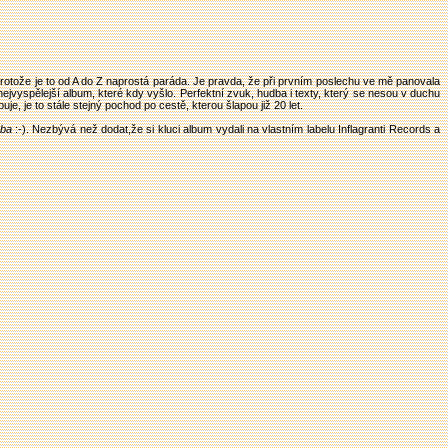
protože je to od A do Z naprostá paráda. Je pravda, že při prvním poslechu ve mě panovala
vyspělejší album, které kdy vyšlo. Perfektní zvuk, hudba i texty, který se nesou v duchu
 je to stále stejný pochod po cestě, kterou šlapou již 20 let.
eba
:-). Nezbývá než dodat,že si kluci album vydali na vlastním labelu Inflagranti Records a