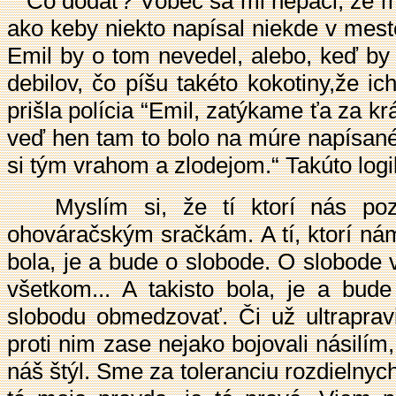
Čo dodať? Vôbec sa mi nepáči, že musí
ako keby niekto napísal niekde v meste
Emil by o tom nevedel, alebo, keď by 
debilov, čo píšu takéto kokotiny,že i
prišla polícia “Emil, zatýkame ťa za k
veď hen tam to bolo na múre napísané, 
si tým vrahom a zlodejom.“ Takúto logik
Myslím si, že tí ktorí nás pozn
ohováračským sračkám. A tí, ktorí ná
bola, je a bude o slobode. O slobode v
všetkom... A takisto bola, je a bude
slobodu obmedzovať. Či už ultraprav
proti nim zase nejako bojovali násilím,
náš štýl. Sme za toleranciu rozdielnych