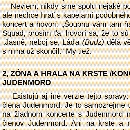
Neviem, nikdy sme spolu nejaké poli
ale nechce hrať s kapelami podobného
koncert a hovorí: „Šoupnu vám tam ňá
Squad, prosím ťa, hovorí sa, že to sú
„Jasně, neboj se, Láďa
(Budz)
dělá v
s nima už skončil.“ My tiež.
2, ZÓNA A HRALA NA KRSTE /KO
JUDENMORD
Existujú aj iné verzie tejto správy
člena Judenmord. Je to samozrejme úp
na žiadnom koncerte s Judenmord ne
členov Judenmord. Ani na krste a 