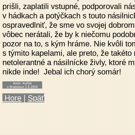
prišli, zaplatili vstupné, podporovali ná
v hádkach a potýčkach s touto násilni
ospravedlniť, že sme vo svojej dobromyse
vôbec nerátali, že by k niečomu podob
pozor na to, s kým hráme. Nie kvôli t
s týmito kapelami, ale preto, že takéto 
netolerantné a násilnícke živly, ktoré
nikde inde! Jebal ich chorý somár!
Autor
: Koňýk
v Bratislave 2.6.2004
Hore
|
Späť