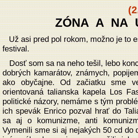
(2
ZÓNA A NA U
Už asi pred pol rokom, možno je to eš
festival.
Dosť som sa na neho tešil, lebo konc
dobrých kamarátov, známych, popije
ako obyčajne. Od začiatku sme ve
orientovaná talianska kapela Los Fas
politické názory, nemáme s tým probl
ich spevák Enrico pozval hrať do Tal
sa aj o komunizme, anti komunizm
Vymenili sme si aj nejakých 50 cd do di