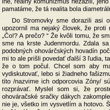
iné, reálny komunizmus nezažili, jeho
pamatáme, že tá realita bola diametrál
Do Stromovky sme dorazili asi o 1
upozornil ma nejaký človek, že proti
„Čo!? A prečo? “ Že kvôli tomu, že s
sme na krste Judenmordu. Zdala sa
podobných ohovárčských hovadín počul
mi to ale prišli povedať ďalší 3 ľudia, 
že o tom počul. Chcel som aby ma 
vydiskutovať, lebo si žiadneho fašiz
títo /nazvime ich odporcovia Zóny/ sú
rozprávať. Myslel som si, že proste
ohováračské sračky dákych zakomplex
nie je, všetko im vysvetlím a hotovo.