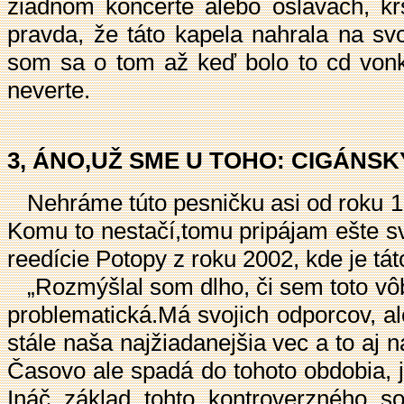
žiadnom koncerte alebo oslavách, kr
pravda, že táto kapela nahrala na s
som sa o tom až keď bolo to cd vonk
neverte.
3, ÁNO,UŽ SME U TOHO: CIGÁNS
Nehráme túto pesničku asi od roku 199
Komu to nestačí,tomu pripájam ešte s
reedície Potopy z roku 2002, kde je tá
„Rozmýšlal som dlho, či sem toto vôbe
problematická.Má svojich odporcov, ale
stále naša najžiadanejšia vec a to aj 
Časovo ale spadá do tohoto obdobia, je 
Ináč základ tohto kontroverzného s