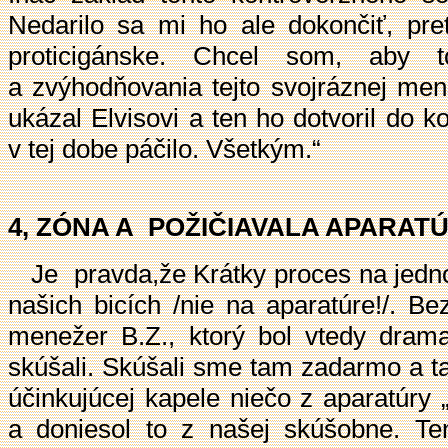
Nedarilo sa mi ho ale dokončiť, pre
proticigánske. Chcel som, aby t
a zvýhodňovania tejto svojráznej me
ukázal Elvisovi a ten ho dotvoril do 
v tej dobe páčilo. Všetkým.“
4, ZÓNA A POŽIČIAVALA APARAT
Je pravda,že Krátky proces na jednom
našich bicích /nie na aparatúre!/. B
menežer B.Z., ktorý bol vtedy dra
skúšali. Skúšali sme tam zadarmo a t
účinkujúcej kapele niečo z aparatúry 
a doniesol to z našej skúšobne. Tent