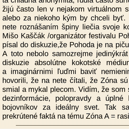
tá chladná anonymita, ľudia často surf
žijú často len v nejakom virtuálnom 
alebo za niekoho kým by chceli byť. 
nete roznášaním špiny liečia svoje
Mišo Kaščák /organizátor festivalu Po
písal do diskuzie,že Pohoda je na pič
A toto nebolo samozrejme jedinýkrát
diskuzie absolútne kokotské méd
a imaginárnimi ľuďmi baviť nemieni
hovorili, že na nete čítali, že Zóna sú
smial a mykal plecom. Vidím, že som 
dezinformácie, polopravdy a úplné 
bojovníkov za ideálny svet. Tak sa
prekrútené faktá na tému Zóna A = ras