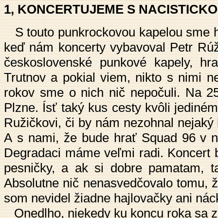
1, KONCERTUJEME S NACISTICKO
S touto punkrockovou kapelou sme hra
keď nám koncerty vybavoval Petr Rúži
československé punkové kapely, hra
Trutnov a pokial viem, nikto s nimi 
rokov sme o nich nič nepočuli. Na 2
Plzne. Ísť taký kus cesty kvôli jediné
Ružičkovi, či by nám nezohnal nejaký
A s nami, že bude hrať Squad 96 v n
Degradaci máme veľmi radi. Koncert b
pesničky, a ak si dobre pamatam, ta
Absolutne nič nenasvedčovalo tomu, že
som nevidel žiadne hajlovačky ani nác
Onedlho, niekedy ku koncu roka sa zača