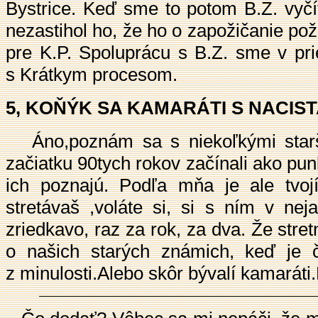
Bystrice. Keď sme to potom B.Z. vyčíta
nezastihol ho, že ho o zapožičanie po
pre K.P. Spoluprácu s B.Z. sme v pri
s Krátkym procesom.
5, KOŇÝK SA KAMARÁTI S NACISTAM
Áno,poznám sa s niekoľkými starší
začiatku 90tych rokov začínali ako punk
ich poznajú. Podľa mňa je ale tvo
stretávaš ,voláte si, si s ním v ne
zriedkavo, raz za rok, za dva. Že st
o našich starých známich, keď je 
z minulosti.Alebo skôr bývalí kamará