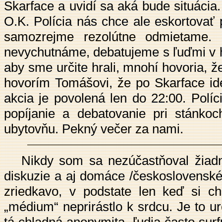
Skarface a uvidí sa aká bude situácia
O.K. Polícia nás chce ale eskortovať
samozrejme rezolútne odmietame.
nevychutnáme, debatujeme s ľuďmi v h
aby sme určite hrali, mnohí hovoria, 
hovorím Tomášovi, že po Skarface i
akcia je povolená len do 22:00. Políc
popíjanie a debatovanie pri stánk
ubytovňu. Pekný večer za nami.
Nikdy som sa nezúčastňoval žiadnyc
diskuzie a aj domáce /československé
zriedkavo, v podstate len keď si ch
„médium“ neprirástlo k srdcu. Je to u