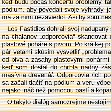
keď budú počas koncertu problémy, ta
pódium, aby povedali svoje výhrady, 
ma za nimi nezaviedol. Asi by som nes
Los Fastidios dohrali svoj nadupaný s
na chalanov „odporcovia“ skandovať n
plastové poháre s pivom. Po krátkej 
pár vetami skúsim vysvetliť „problem
od piva a zásahy plastovými pohármi 
keď som dostal do chrbta riadny zása
masívna drevená/. Odporcovia /ich p
sa začali tlačiť na pódium a veru vôbe
nejako ináč než pomocou pastí a kopa
O takýto dialóg samozrejme nestojím