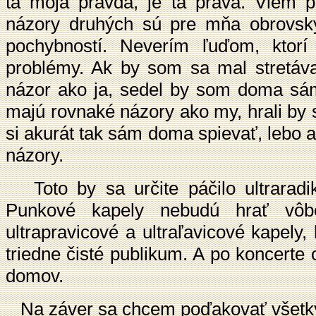
tá moja pravda, je tá pravá. Viem p
názory druhých sú pre mňa obrovs
pochybností. Neverím ľuďom, ktorí
problémy. Ak by som sa mal stretáva
názor ako ja, sedel by som doma sám
majú rovnaké názory ako my, hrali by 
si akurát tak sám doma spievať, lebo 
názory.
Toto by sa určite páčilo ultraradi
Punkové kapely nebudú hrať vôbe
ultrapravicové a ultraľavicové kapely,
triedne čisté publikum. A po koncerte
domov.
Na záver sa chcem poďakovať všetkým